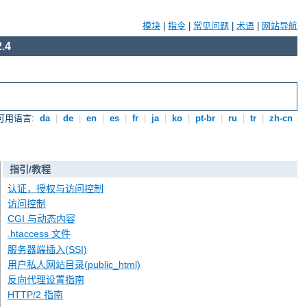
模块
|
指令
|
常见问题
|
术语
|
网站导航
.4
可用语言:
da
|
de
|
en
|
es
|
fr
|
ja
|
ko
|
pt-br
|
ru
|
tr
|
zh-cn
指引/教程
认证，授权与访问控制
访问控制
CGI 与动态内容
.htaccess 文件
服务器端插入(SSI)
用户私人网站目录(public_html)
反向代理设置指南
HTTP/2 指南